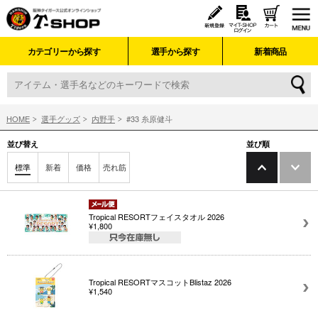
カテゴリーから探す
選手から探す
新着商品
HOME
選手グッズ
内野手
#33 糸原健斗
並び替え
並び順
標準
新着
価格
売れ筋
Tropical RESORTフェイスタオル 2026
¥1,800
Tropical RESORTマスコットBlistaz 2026
¥1,540