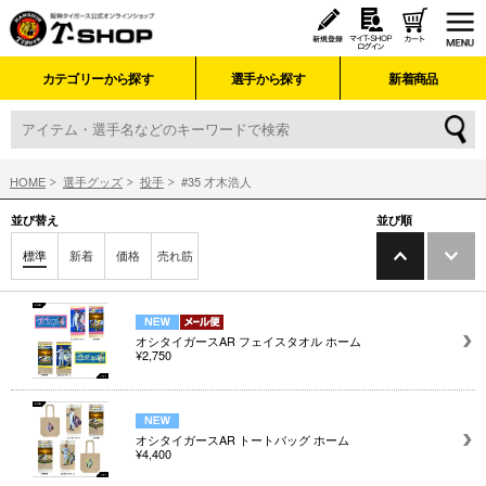
カテゴリーから探す
選手から探す
新着商品
HOME
選手グッズ
投手
#35 才木浩人
並び替え
並び順
標準
新着
価格
売れ筋
オシタイガースAR フェイスタオル ホーム
¥2,750
オシタイガースAR トートバッグ ホーム
¥4,400