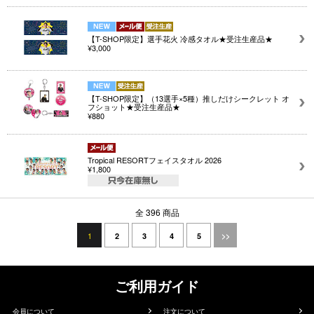
【T-SHOP限定】選手花火 冷感タオル★受注生産品★
¥3,000
【T-SHOP限定】（13選手×5種）推しだけシークレット オ
フショット★受注生産品★
¥880
Tropical RESORTフェイスタオル 2026
¥1,800
全 396 商品
1
2
3
4
5
>>
ご利用ガイド
会員について
注文について