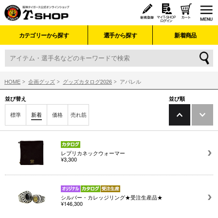
カテゴリーから探す
選手から探す
新着商品
HOME
企画グッズ
グッズカタログ2026
アパレル
並び替え
並び順
標準
新着
価格
売れ筋
レプリカネックウォーマー
¥3,300
シルバー・カレッジリング★受注生産品★
¥146,300