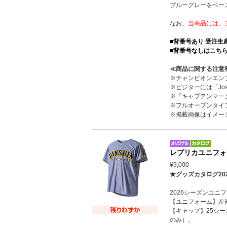
ブルーグレーをベー
なお、
当商品には、
■背番号あり 受注
■背番号なしはこち
≪商品に関する注意
※チャンピオンエン
※ビジターには「Jo
※「キャプテンマー
※フルオープンタイ
※掲載画像はイメー
レプリカユニフォ
¥9,000
★グッズカタログ20
2026シーズンユ
【ユニフォーム】左
【キャップ】25シ
のみ）。