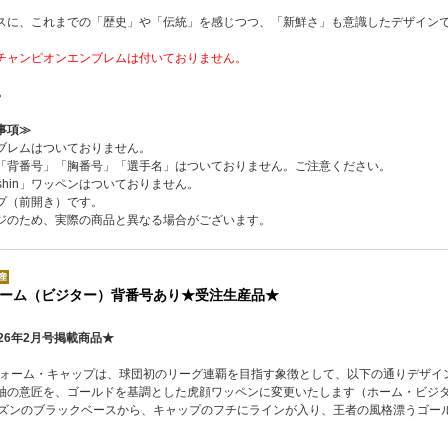
スに、これまでの「歴史」や「伝統」を感じつつ、「新鮮さ」も意識したデザイン
チャンピオンエンブレムは付いておりません。
ら
事項≫
ブレムはついておりません。
「背番号」「胸番号」「選手名」はついておりません。ご注意ください。
shin」ワッペンはついておりません。
プ（前開き）です。
ジのため、実際の商品と異なる場合がございます。
ーム（ビジター）背番号あり★受注生産品★
26年2月号掲載商品★
ニフォーム・キャップは、球団初のリーグ連覇を目指す象徴として、以下の通りデザイ
袖の意匠を、ゴールドを基調とした虎顔ワッペンに変更いたします（ホーム・ビジ
ーズンのブラックベースから、キャップのフチにラインが入り、王者の風格漂うゴー