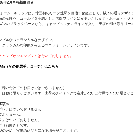
26年2月号掲載商品★
ニフォーム・キャップは、球団初のリーグ連覇を目指す象徴として、以下の通りデザイ
袖の意匠を、ゴールドを基調とした虎顔ワッペンに変更いたします（ホーム・ビジ
ーズンのブラックベースから、キャップのフチにラインが入り、王者の風格漂うゴー
ンプルかつクラシカルなデザイン。
、クラシカルな印象を与えるユニフォームデザインです。
チャンピオンエンブレムは付いておりません。
生産品（その他選手、コーチ）はこちら
ら
ペン（縫い付けてのお届けではございません）
ワッペンは数に限りがございます。出荷のタイミングで在庫がないと付属できない場合が
事項≫
ブレムはついておりません。
ておりません。
ク」はついておりません。
プ（前開き）です。
ジのため、実際の商品と異なる場合がございます。