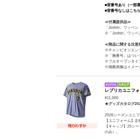
■背番号あり（一部
■背番号なしはこち
≪付属提供品≫
「Joshin」ワッ
※「Joshin」
≪商品に関する注意
※チャンピオンエン
※「胸番号」はつい
※フルオープンタイ
※掲載画像はイメー
レプリカユニフォ
¥11,000
★グッズカタログ20
2026シーズンユ
【ユニフォーム】左
【キャップ】25シ
のみ）。