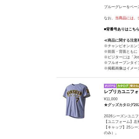
ブルーグレーをベー
なお、
当商品には、
■背番号ありはこち
≪商品に関する注意
※チャンピオンエン
※前面・背面ともに
※ビジターには「Jo
※フルオープンタイ
※掲載画像はイメー
レプリカユニフォ
¥11,000
★グッズカタログ20
2026シーズンユ
【ユニフォーム】左
【キャップ】25シ
のみ）。