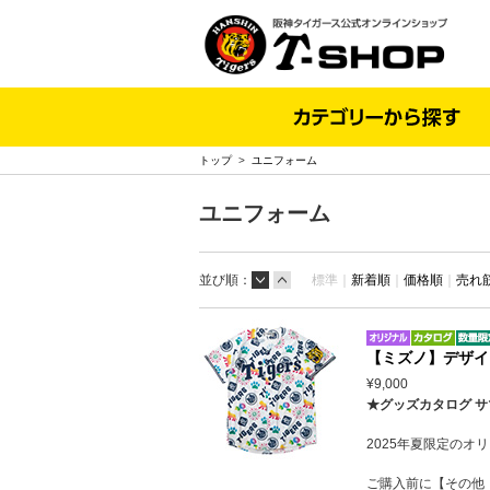
トップ
>
ユニフォーム
ユニフォーム
並び順：
標準｜
新着順
｜
価格順
｜
売れ
【ミズノ】デザイ
¥9,000
★グッズカタログ サ
2025年夏限定のオ
ご購入前に【その他