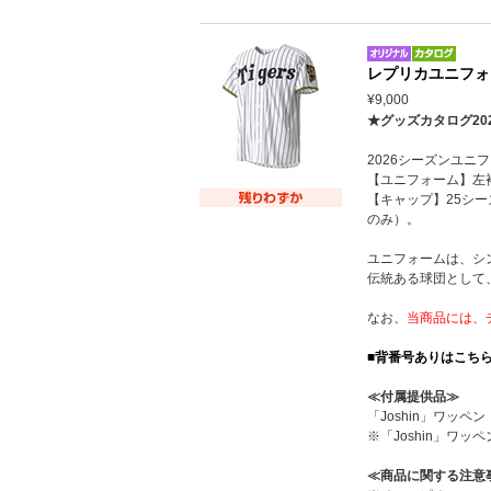
レプリカユニフォ
¥9,000
★グッズカタログ20
2026シーズンユ
【ユニフォーム】左
【キャップ】25シ
のみ）。
ユニフォームは、シ
伝統ある球団として
なお、
当商品には、
■背番号ありはこち
≪付属提供品≫
「Joshin」ワッ
※「Joshin」
≪商品に関する注意