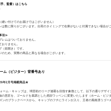
選手、監督）はこちら
ら
ペン（縫い付けてのお届けではございません）
ワッペンは数に限りがございます。出荷のタイミングで在庫がないと付属できない場合が
事項≫
ブレムはついておりません。
ておりません。
プ（前開き）です。
ジのため、実際の商品と異なる場合がございます。
ーム（ビジター）背番号あり
26年2月号掲載商品★
ニフォーム・キャップは、球団初のリーグ連覇を目指す象徴として、以下の通りデザイ
袖の意匠を、ゴールドを基調とした虎顔ワッペンに変更いたします（ホーム・ビジ
ーズンのブラックベースから、キャップのフチにラインが入り、王者の風格漂うゴー