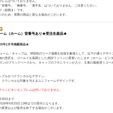
ブレムはついておりません。
「背番号」「胸番号」「選手名」はついておりません。ご注意ください。
プ（前開き）です。
ジのため、実際の商品と異なる場合がございます。
ーム（ホーム）背番号あり★受注生産品★
26年2月号掲載商品★
ニフォーム・キャップは、球団初のリーグ連覇を目指す象徴として、以下の通りデザイ
袖の意匠を、ゴールドを基調とした虎顔ワッペンに変更いたします（ホーム・ビジ
ーズンのブラックベースから、キャップのフチにラインが入り、王者の風格漂うゴー
ンプルかつクラシカルなデザイン。
、クラシカルな印象を与えるユニフォームデザインです。
チャンピオンエンブレムは付いておりません。
月30日まで
026年9月25日 13時までの受付となります。
の変更および販売を終了する場合がございます。