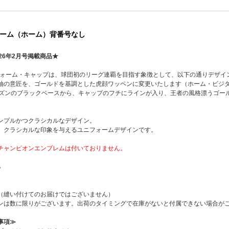
ーム（ホーム）背番号なし
26年2月号掲載商品★
ニフォーム・キャップは、球団初のリーグ連覇を目指す象徴として、以下の通りデザイ
袖の意匠を、ゴールドを基調とした虎顔ワッペンに変更いたします（ホーム・ビジ
ーズンのブラックベースから、キャップのフチにラインが入り、王者の風格漂うゴー
ンプルかつクラシカルなデザイン。
、クラシカルな印象を与えるユニフォームデザインです。
チャンピオンエンブレムは付いておりません。
ら
ペン（縫い付けてのお届けではございません）
ワッペンは数に限りがございます。出荷のタイミングで在庫がないと付属できない場合が
事項≫