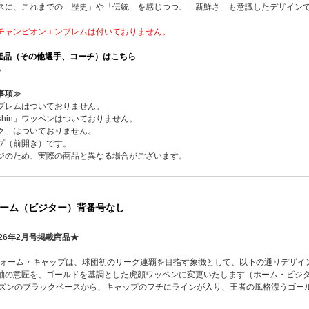
スに、これまでの「歴史」や「伝統」を感じつつ、「新鮮さ」も意識したデザイン
チャンピオンエンブレムは付いておりません。
生産品（その他選手、コーチ）はこちら
ら
事項≫
ブレムはついておりません。
shin」ワッペンはついておりません。
ク」はついておりません。
プ（前開き）です。
ジのため、実際の商品と異なる場合がございます。
ーム（ビジター）背番号なし
26年2月号掲載商品★
ニフォーム・キャップは、球団初のリーグ連覇を目指す象徴として、以下の通りデザイ
袖の意匠を、ゴールドを基調とした虎顔ワッペンに変更いたします（ホーム・ビジ
ーズンのブラックベースから、キャップのフチにラインが入り、王者の風格漂うゴー