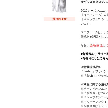
★グッズカタログ20
2026シーズンユ
【ユニフォーム】左
【キャップ】25シ
のみ）。
ユニフォームは、シ
伝統ある球団として
なお、
当商品には、
■背番号あり 受注
■背番号なしはこち
≪付属提供品≫
「Joshin」ワッ
※「Joshin」
≪商品に関する注意
※チャンピオンエン
※「胸番号」はつい
※「キャプテンマー
※フルオープンタイ
※掲載画像はイメー