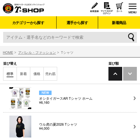
カテゴリーから探す
選手から探す
新着商品
HOME
アパレル・ファッション
Tシャツ
並び替え
並び順
標準
新着
価格
売れ筋
オシタイガースAR Tシャツ ホーム
¥6,160
ウル虎の夏2026 Tシャツ
¥4,000