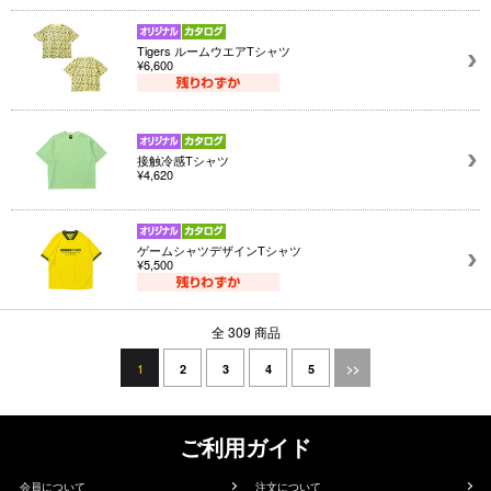
Tigers ルームウエアTシャツ
¥6,600
接触冷感Tシャツ
¥4,620
ゲームシャツデザインTシャツ
¥5,500
全 309 商品
1
2
3
4
5
>>
ご利用ガイド
会員について
注文について