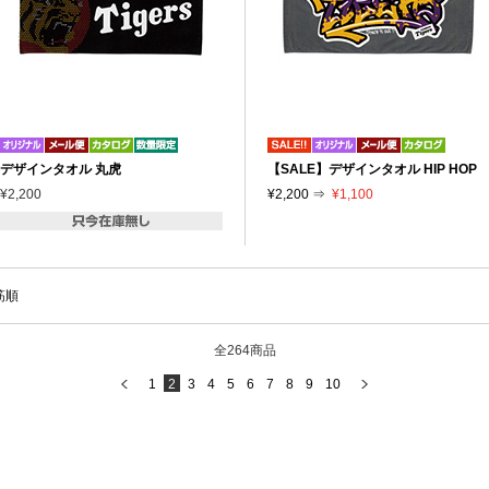
デザインタオル 丸虎
【SALE】デザインタオル HIP HOP
¥2,200
¥2,200 ⇒
¥1,100
筋順
全264商品
1
2
3
4
5
6
7
8
9
10