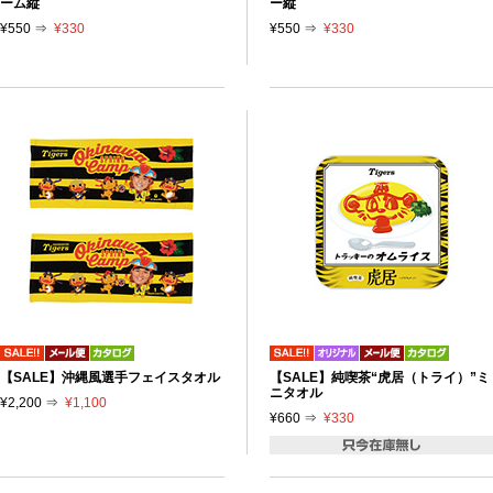
ーム縦
ー縦
¥550 ⇒
¥330
¥550 ⇒
¥330
【SALE】沖縄風選手フェイスタオル
【SALE】純喫茶“虎居（トライ）”ミ
ニタオル
¥2,200 ⇒
¥1,100
¥660 ⇒
¥330