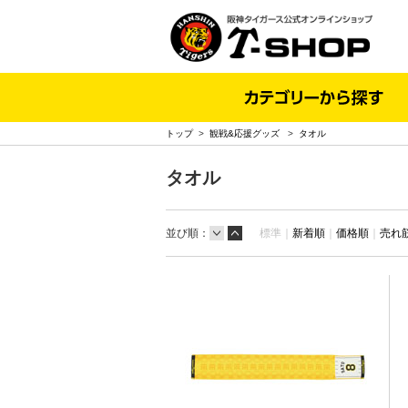
トップ
>
観戦&応援グッズ
>
タオル
タオル
並び順：
標準｜
新着順
｜
価格順
｜
売れ