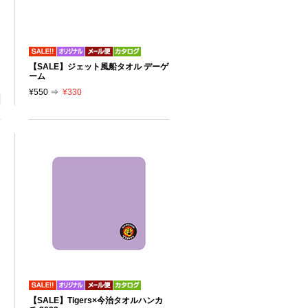
【SALE】ジェット風船タオル デーゲ
ーム
¥550 ⇒
¥330
【SALE】Tigers×今治タオルハンカ