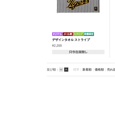
デザインタオル ストライプ
¥2,200
並び順：
標準｜
新着順
｜
価格順
｜
売れ