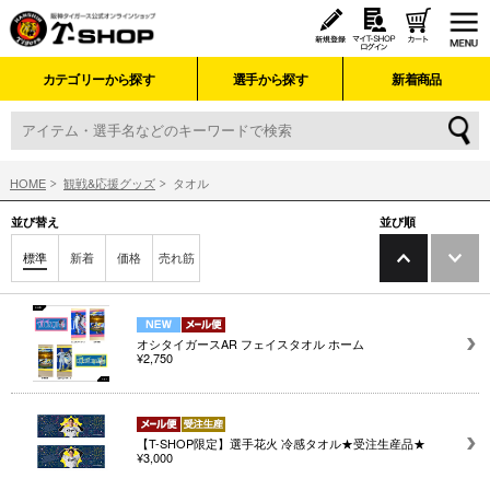
カテゴリーから探す
選手から探す
新着商品
HOME
観戦&応援グッズ
タオル
並び替え
並び順
標準
新着
価格
売れ筋
オシタイガースAR フェイスタオル ホーム
¥2,750
【T-SHOP限定】選手花火 冷感タオル★受注生産品★
¥3,000