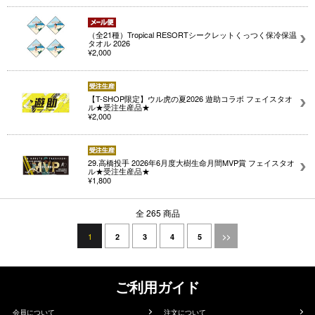
（全21種）Tropical RESORTシークレットくっつく保冷保温
タオル 2026
¥2,000
【T-SHOP限定】ウル虎の夏2026 遊助コラボ フェイスタオ
ル★受注生産品★
¥2,000
29.高橋投手 2026年6月度大樹生命月間MVP賞 フェイスタオ
ル★受注生産品★
¥1,800
全 265 商品
1
2
3
4
5
>>
ご利用ガイド
会員について
注文について