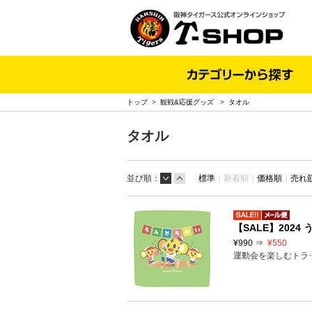
トップ
>
観戦&応援グッズ
>
タオル
タオル
並び順：
標準
｜
新着順｜
価格順
｜
売れ
【SALE】202
¥990 ⇒
¥550
運動会を楽しむトラ