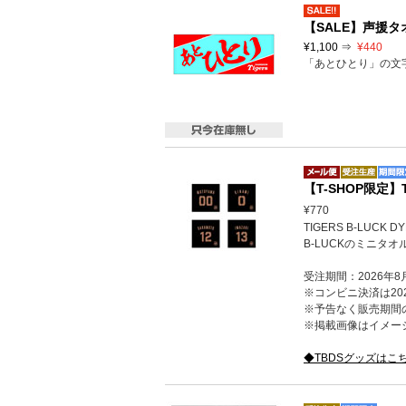
【SALE】声援タ
¥1,100 ⇒
¥440
「あとひとり」の文
【T-SHOP限定
¥770
TIGERS B-LUCK D
B-LUCKのミニタ
受注期間：2026年8
※コンビニ決済は202
※予告なく販売期間
※掲載画像はイメー
◆TBDSグッズはこ