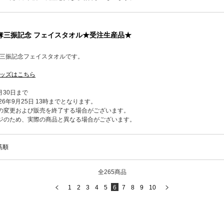
0奪三振記念 フェイスタオル★受注生産品★
奪三振記念フェイスタオルです。
グッズはこちら
月30日まで
6年9月25日 13時までとなります。
の変更および販売を終了する場合がございます。
ジのため、実際の商品と異なる場合がございます。
筋順
全265商品
1
2
3
4
5
6
7
8
9
10