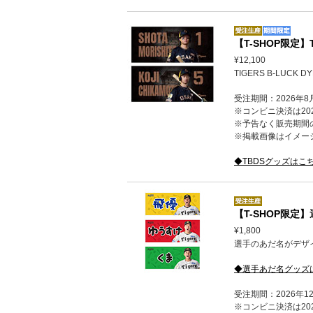
【T-SHOP限定
¥12,100
TIGERS B-LUC
受注期間：2026年8
※コンビニ決済は202
※予告なく販売期間
※掲載画像はイメー
◆TBDSグッズはこ
【T-SHOP限
¥1,800
選手のあだ名がデザイ
◆選手あだ名グッズ
受注期間：2026年1
※コンビニ決済は202