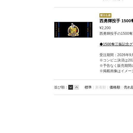
西勇輝投手 150
¥2,200
西勇輝投手の1500
◆1500奪三振記念
受注期間：2026年9
※コンビニ決済は202
※予告なく販売期間
※掲載画像はイメー
並び順：
標準
｜
新着順｜
価格順
｜
売れ