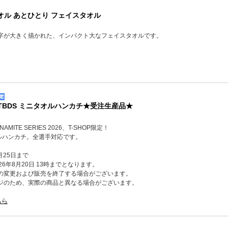
オル あとひとり フェイスタオル
字が大きく描かれた、インパクト大なフェイスタオルです。
】TBDS ミニタオルハンカチ★受注生産品★
YNAMITE SERIES 2026、T-SHOP限定！
オルハンカチ。全選手対応です。
月25日まで
6年8月20日 13時までとなります。
の変更および販売を終了する場合がございます。
ジのため、実際の商品と異なる場合がございます。
ちら