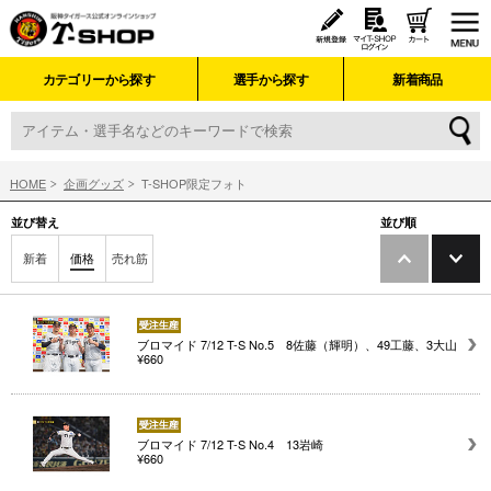
カテゴリーから探す
選手から探す
新着商品
HOME
企画グッズ
T-SHOP限定フォト
並び替え
並び順
新着
価格
売れ筋
ブロマイド 7/12 T-S No.5 8佐藤（輝明）、49工藤、3大山
¥660
ブロマイド 7/12 T-S No.4 13岩崎
¥660