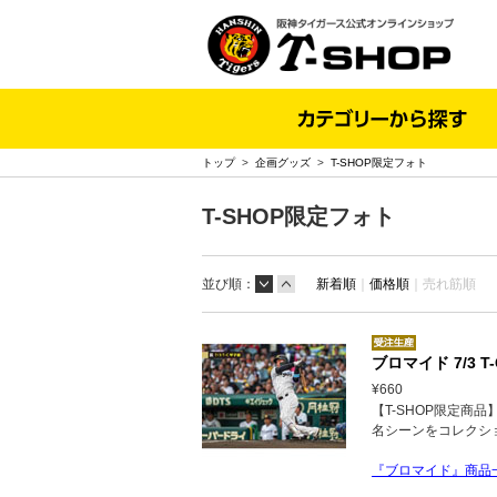
トップ
>
企画グッズ
>
T-SHOP限定フォト
T-SHOP限定フォト
並び順：
新着順
｜
価格順
｜
売れ筋順
ブロマイド 7/3 T-
¥660
【T-SHOP限定商
名シーンをコレクシ
『ブロマイド』商品