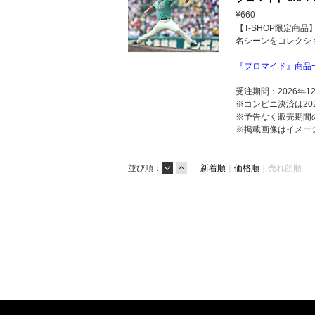
¥660
【T-SHOP限定商
名シーンをコレクシ
『ブロマイド』商品
受注期間：2026年1
※コンビニ決済は202
※予告なく販売期間
※掲載画像はイメー
並び順：
新着順
｜
価格順
｜
売れ筋順