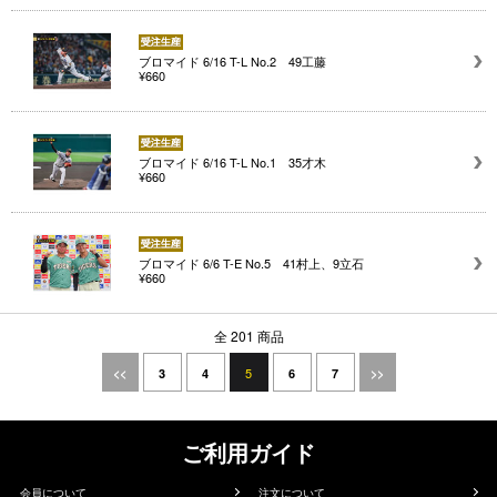
ブロマイド 6/16 T-L No.2 49工藤
¥660
ブロマイド 6/16 T-L No.1 35才木
¥660
ブロマイド 6/6 T-E No.5 41村上、9立石
¥660
全 201 商品
5
<<
3
4
6
7
>>
ご利用ガイド
会員について
注文について