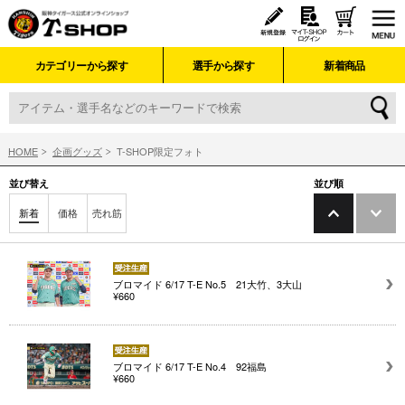
カテゴリーから探す
選手から探す
新着商品
HOME
企画グッズ
T-SHOP限定フォト
並び替え
並び順
新着
価格
売れ筋
ブロマイド 6/17 T-E No.5 21大竹、3大山
¥660
ブロマイド 6/17 T-E No.4 92福島
¥660