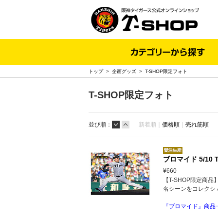
トップ
>
企画グッズ
>
T-SHOP限定フォト
T-SHOP限定フォト
並び順：
新着順｜
価格順
｜
売れ筋順
ブロマイド 5/10 T
¥660
【T-SHOP限定商
名シーンをコレクシ
『ブロマイド』商品