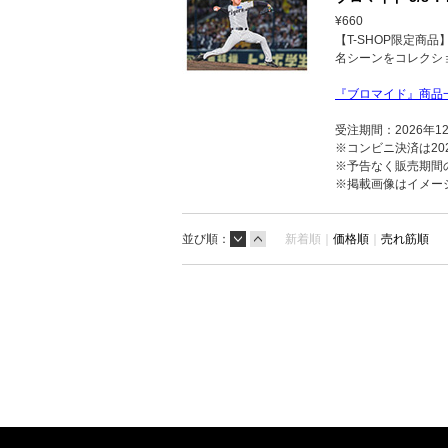
¥660
【T-SHOP限定商
名シーンをコレクシ
『ブロマイド』商品
受注期間：2026年1
※コンビニ決済は202
※予告なく販売期間
※掲載画像はイメー
並び順：
新着順｜
価格順
｜
売れ筋順