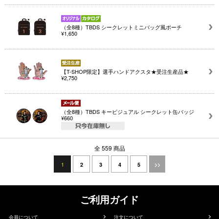
（全8種）TBDS シークレットミニバッグ風ポーチ
¥1,650
【T-SHOP限定】選手ハンドアクスタ★受注生産品★
¥2,750
（全8種）TBDS キービジュアル シークレット缶バッジ
¥660
全 559 商品
1
2
3
4
5
>>
ご利用ガイド
会員について
注文について