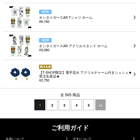
オシタイガースAR Tシャツ ホーム
¥6,160
オシタイガースAR アクリルスタンド ホーム
¥3,080
【T-SHOP限定】選手花火 アクリルチャーム付きシュシュ★
受注生産品★
¥2,750
全 565 商品
1
2
3
4
5
>>
ご利用ガイド
会員について
注文について