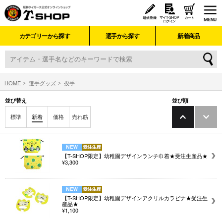
カテゴリーから探す
選手から探す
新着商品
HOME
選手グッズ
投手
並び替え
並び順
標準
新着
価格
売れ筋
【T-SHOP限定】幼稚園デザインランチ巾着★受注生産品★
¥3,300
【T-SHOP限定】幼稚園デザインアクリルカラビナ★受注生
産品★
¥1,100