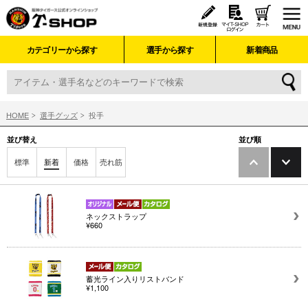
カテゴリーから探す
選手から探す
新着商品
HOME
選手グッズ
投手
並び替え
並び順
標準
新着
価格
売れ筋
ネックストラップ
¥660
蓄光ライン入りリストバンド
¥1,100