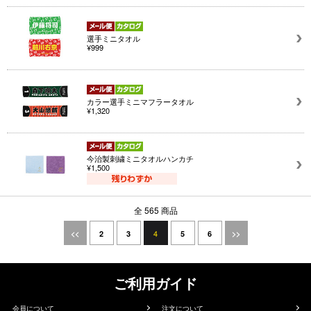
選手ミニタオル
¥999
カラー選手ミニマフラータオル
¥1,320
今治製刺繍ミニタオルハンカチ
¥1,500
全 565 商品
4
<<
2
3
5
6
>>
ご利用ガイド
会員について
注文について