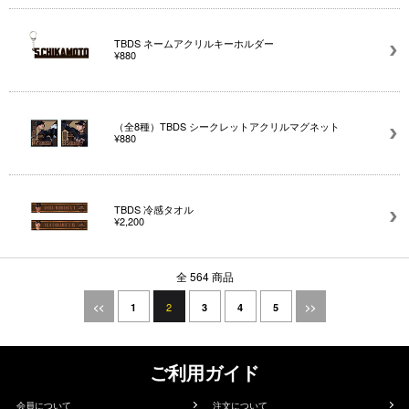
TBDS ネームアクリルキーホルダー
¥880
（全8種）TBDS シークレットアクリルマグネット
¥880
TBDS 冷感タオル
¥2,200
全 564 商品
2
<<
1
3
4
5
>>
ご利用ガイド
会員について
注文について