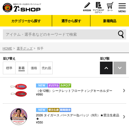
カテゴリーから探す
選手から探す
新着商品
HOME
選手グッズ
投手
並び替え
並び順
標準
新着
価格
売れ筋
（全12種）シークレットフローティングキーホルダー
¥990
2026 タイガース バースデー缶バッジ（9月）★受注生産品
★
¥550