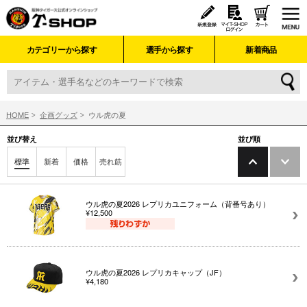
カテゴリーから探す
選手から探す
新着商品
HOME
企画グッズ
ウル虎の夏
並び替え
並び順
標準
新着
価格
売れ筋
ウル虎の夏2026 レプリカユニフォーム（背番号あり）
¥12,500
ウル虎の夏2026 レプリカキャップ（JF）
¥4,180