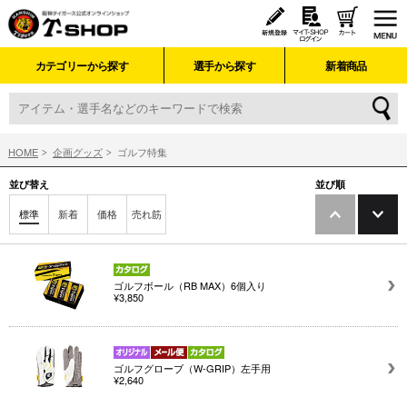
カテゴリーから探す
選手から探す
新着商品
HOME
企画グッズ
ゴルフ特集
並び替え
並び順
標準
新着
価格
売れ筋
ゴルフボール（RB MAX）6個入り
¥3,850
ゴルフグローブ（W-GRIP）左手用
¥2,640