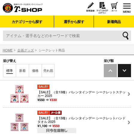
カテゴリーから探す
選手から探す
新着商品
HOME
企画グッズ
シークレット商品
並び替え
並び順
標準
新着
価格
売れ筋
【SALE】（全13種）バレンタインデー シークレットステッ
カー 2025
¥550 ⇒
¥330
【SALE】（全13種）バレンタインデー シークレットハンド
タオル 2025
¥1,100 ⇒
¥550