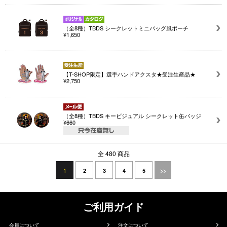
（全8種）TBDS シークレットミニバッグ風ポーチ
¥1,650
【T-SHOP限定】選手ハンドアクスタ★受注生産品★
¥2,750
（全8種）TBDS キービジュアル シークレット缶バッジ
¥660
全 480 商品
1
2
3
4
5
>>
ご利用ガイド
会員について
注文について