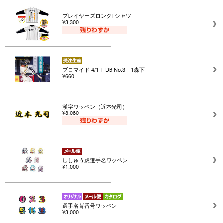
プレイヤーズロングTシャツ
¥3,300
ブロマイド 4/1 T-DB No.3 1森下
¥660
漢字ワッペン（近本光司）
¥3,080
ししゅう虎選手名ワッペン
¥1,000
選手名背番号ワッペン
¥3,000