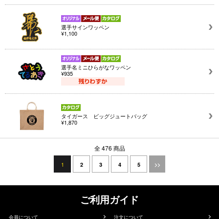
選手サインワッペン
¥1,100
選手名ミニひらがなワッペン
¥935
タイガース ビッグジュートバッグ
¥1,870
全 476 商品
1
2
3
4
5
>>
ご利用ガイド
会員について
注文について