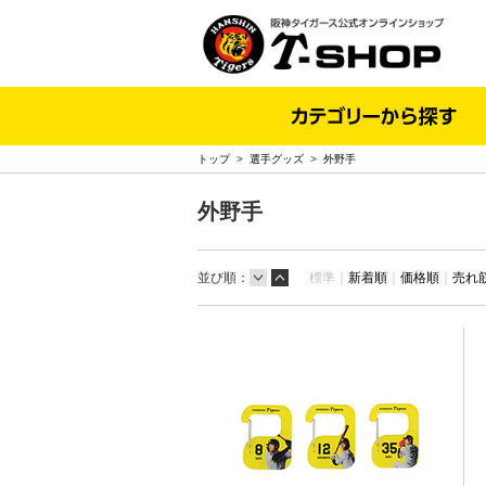
トップ
>
選手グッズ
>
外野手
外野手
並び順：
標準｜
新着順
｜
価格順
｜
売れ