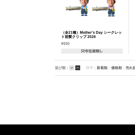
（全21種）Mother's Day シークレッ
ト前髪クリップ 2026
¥930
並び順：
標準｜
新着順
｜
価格順
｜
売れ