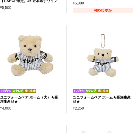
【T-SHOP限定】#5 近本選手ワイン
¥5,800
¥5,500
ユニフォームベア ホーム（大）★受
ユニフォームベア ホーム★受注生産
注生産品★
品★
¥4,000
¥2,250