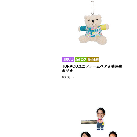
TORACOユニフォームベア★受注生
産品★
¥2,250