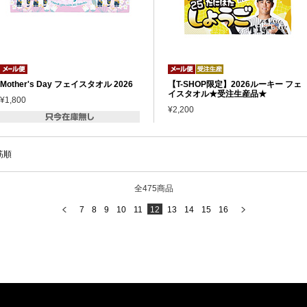
Mother's Day フェイスタオル 2026
【T-SHOP限定】2026ルーキー フェ
イスタオル★受注生産品★
¥1,800
¥2,200
筋順
全475商品
7
8
9
10
11
12
13
14
15
16