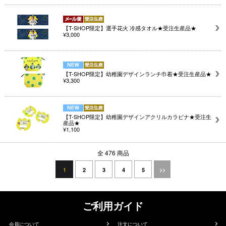
【T-SHOP限定】選手花火 冷感タオル★受注生産品★
¥3,000
【T-SHOP限定】幼稚園デザインランチ巾着★受注生産品★
¥3,300
【T-SHOP限定】幼稚園デザインアクリルカラビナ★受注生
産品★
¥1,100
全 476 商品
1
2
3
4
5
>>
ご利用ガイド
会員について
注文について