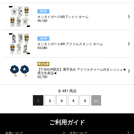
オシタイガースAR Tシャツ ホーム
¥6,160
オシタイガースAR アクリルスタンド ホーム
¥3,080
【T-SHOP限定】選手花火 アクリルチャーム付きシュシュ★
受注生産品★
¥2,750
全 481 商品
1
2
3
4
5
>>
ご利用ガイド
会員について
注文について