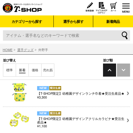
カテゴリーから探す
選手から探す
新着商品
HOME
選手グッズ
外野手
並び替え
並び順
標準
新着
価格
売れ筋
【T-SHOP限定】幼稚園デザインランチ巾着★受注生産品★
¥3,300
【T-SHOP限定】幼稚園デザインアクリルカラビナ★受注生
産品★
¥1,100