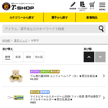
カテゴリーから探す
選手から探す
新着商品
HOME
選手グッズ
外野手
並び替え
並び順
標準
新着
価格
売れ筋
ウル虎の夏2026 ユニフォームベア（大）★受注生産品★
¥4,000
マイナビオールスターゲーム2026 ファン投票 選手短冊型ア
クリルキーホルダー★受注生産品★
¥660