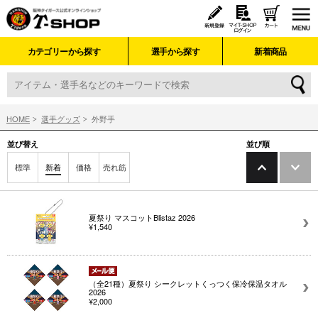
カテゴリーから探す
選手から探す
新着商品
HOME
選手グッズ
外野手
並び替え
並び順
標準
新着
価格
売れ筋
夏祭り マスコットBlistaz 2026
¥1,540
（全21種）夏祭り シークレットくっつく保冷保温タオル
2026
¥2,000