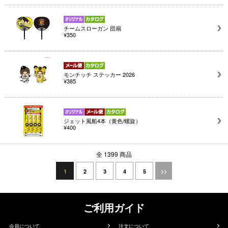
チームスローガン 団扇
¥350
モンチッチ ステッカー 2026
¥385
ジェット風船4本（黄色/螺旋）
¥400
全 1399 商品
1
2
3
4
5
>>
ご利用ガイド
会員について
注文について