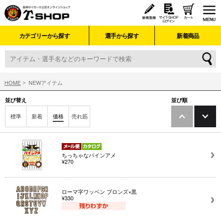
カテゴリーから探す
選手から探す
新着商品
HOME
NEWアイテム
並び替え
並び順
標準
新着
価格
売れ筋
ちっちゃなパインアメ
¥270
ローマ字ワッペン ブロンズ×黒
¥330