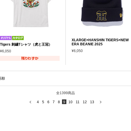
XLARGE×HANSHIN TIGERS×NEW
ERA BEANIE 2025
Tigers 刺繍Tシャツ（虎と王冠）
¥6,050
¥6,050
筋順
全1399商品
4
5
6
7
8
9
10
11
12
13