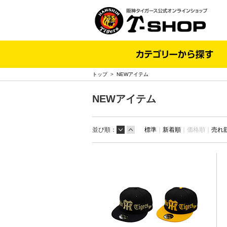
トップ
>
NEWアイテム
NEWアイテム
並び順：
標準
｜
新着順
｜
価格順｜
売れ