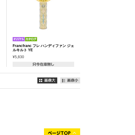
Francfranc フレ ハンディファン ジェ
ルキルト YE
¥5,830