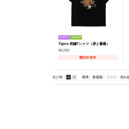
Tigers 刺繍Tシャツ（虎と薔薇）
¥6,050
並び順：
標準
｜
新着順
｜
価格順｜
売れ