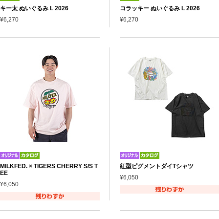
キー太 ぬいぐるみ L 2026
コラッキー ぬいぐるみ L 2026
¥6,270
¥6,270
MILKFED. × TIGERS CHERRY S/S T
紅型ピグメントダイTシャツ
EE
¥6,050
¥6,050