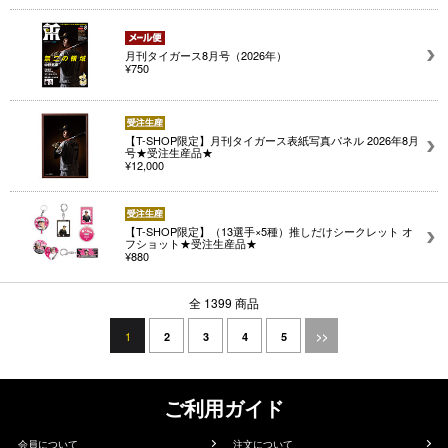
月刊タイガース8月号（2026年）
¥750
【T-SHOP限定】月刊タイガース表紙写真パネル 2026年8月
号★受注生産品★
¥12,000
【T-SHOP限定】（13選手×5種）推しだけシークレット オ
フショット★受注生産品★
¥880
全 1399 商品
1
2
3
4
5
>>
ご利用ガイド
会員について
注文について