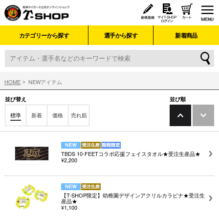
カテゴリーから探す
選手から探す
新着商品
HOME
NEWアイテム
並び替え
並び順
標準
新着
価格
売れ筋
TBDS 10-FEETコラボ応援フェイスタオル★受注生産品★
¥2,200
【T-SHOP限定】幼稚園デザインアクリルカラビナ★受注生
産品★
¥1,100