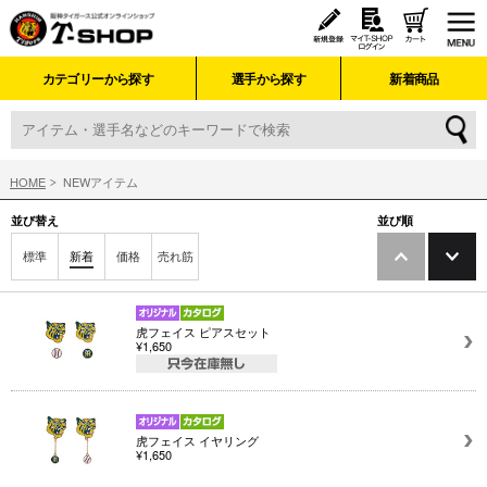
カテゴリーから探す
選手から探す
新着商品
HOME
NEWアイテム
並び替え
並び順
標準
新着
価格
売れ筋
虎フェイス ピアスセット
¥1,650
虎フェイス イヤリング
¥1,650