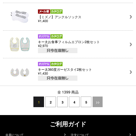
【ミズノ】アンクルソックス
¥1,400
キー太お食事フィルムエプロン2枚セット
¥2,970
キー太360度ガーゼスタイ2枚セット
¥1,430
全 1399 商品
1
2
3
4
5
>>
ご利用ガイド
会員について
注文について