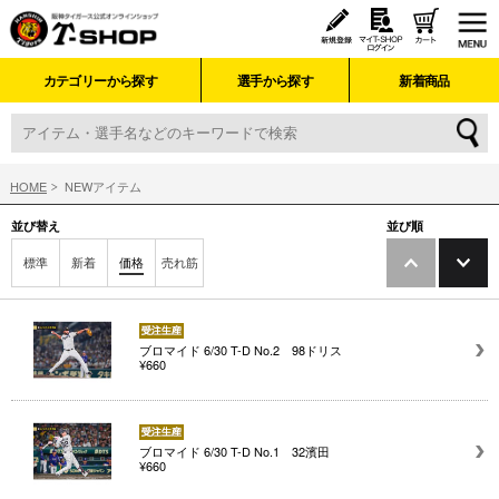
カテゴリーから探す
選手から探す
新着商品
HOME
NEWアイテム
並び替え
並び順
標準
新着
価格
売れ筋
ブロマイド 6/30 T-D No.2 98ドリス
¥660
ブロマイド 6/30 T-D No.1 32濱田
¥660