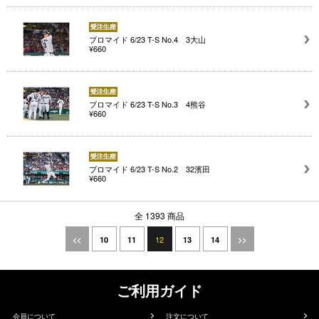
ブロマイド 6/23 T-S No.4 3大山
¥660
ブロマイド 6/23 T-S No.3 4熊谷
¥660
ブロマイド 6/23 T-S No.2 32濱田
¥660
全 1393 商品
12
<<
10
11
13
14
>>
ご利用ガイド
会員について
注文について