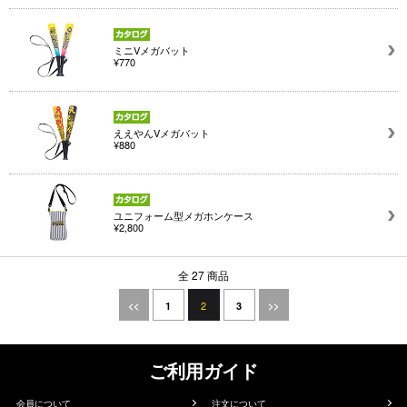
ミニVメガバット
¥770
ええやんVメガバット
¥880
ユニフォーム型メガホンケース
¥2,800
全 27 商品
2
<<
1
3
>>
ご利用ガイド
会員について
注文について