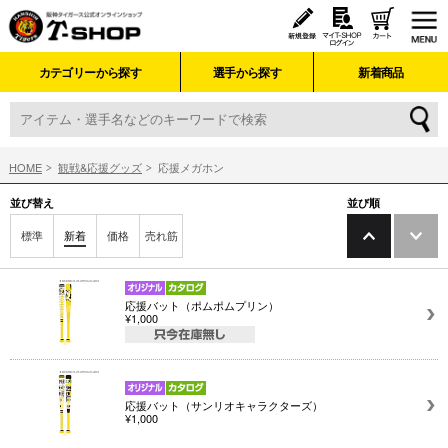
カテゴリーから探す
選手から探す
新着商品
HOME
観戦&応援グッズ
応援メガホン
並び替え
並び順
標準
新着
価格
売れ筋
応援バット（ポムポムプリン）
¥1,000
応援バット（サンリオキャラクターズ）
¥1,000