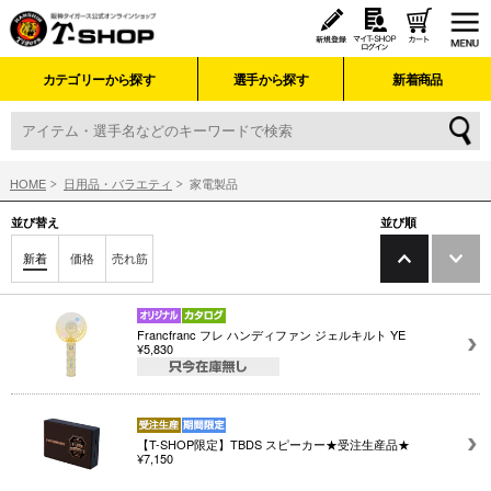
カテゴリーから探す
選手から探す
新着商品
HOME
日用品・バラエティ
家電製品
並び替え
並び順
新着
価格
売れ筋
Francfranc フレ ハンディファン ジェルキルト YE
¥5,830
【T-SHOP限定】TBDS スピーカー★受注生産品★
¥7,150