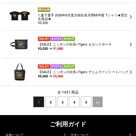
1.森下選手 2026年6月度大樹生命月間MVP賞 Tシャツ★受注
生産品★
¥3,300
【SALE】ニッポンの社長×Tigers セカンドポーチ
¥3,520 ⇒
¥1,980
【SALE】ニッポンの社長×Tigers デニムラージトートバッグ
¥5,500 ⇒
¥3,300
全 1431 商品
1
2
3
4
5
>>
ご利用ガイド
会員について
注文について