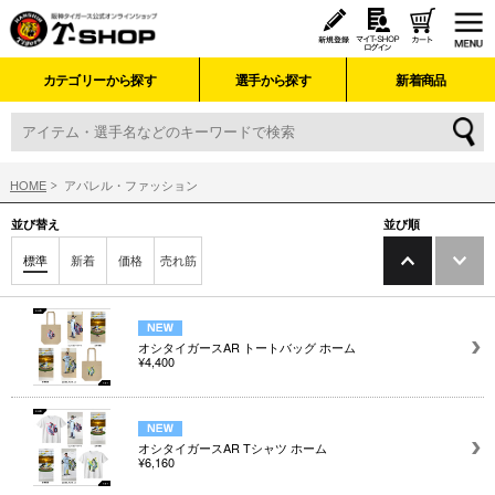
カテゴリーから探す
選手から探す
新着商品
HOME
アパレル・ファッション
並び替え
並び順
標準
新着
価格
売れ筋
オシタイガースAR トートバッグ ホーム
¥4,400
オシタイガースAR Tシャツ ホーム
¥6,160