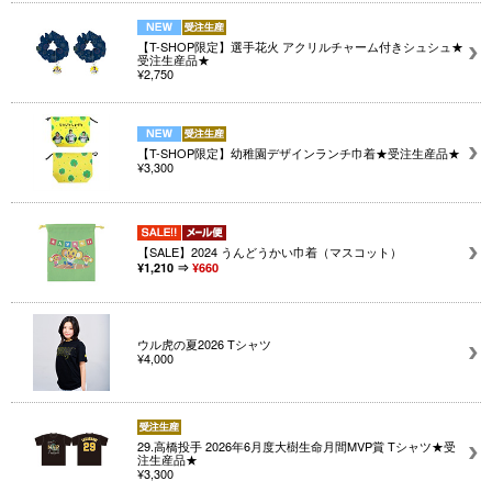
【T-SHOP限定】選手花火 アクリルチャーム付きシュシュ★
受注生産品★
¥2,750
【T-SHOP限定】幼稚園デザインランチ巾着★受注生産品★
¥3,300
【SALE】2024 うんどうかい巾着（マスコット）
¥1,210 ⇒
¥660
ウル虎の夏2026 Tシャツ
¥4,000
29.高橋投手 2026年6月度大樹生命月間MVP賞 Tシャツ★受
注生産品★
¥3,300