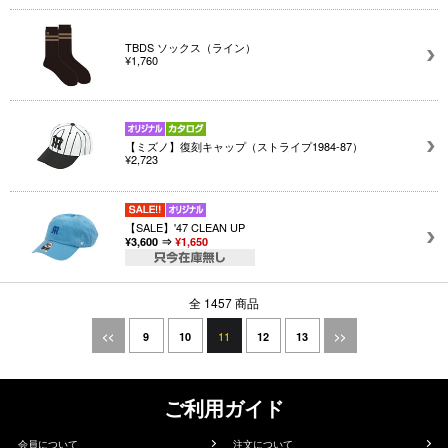
TBDS ソックス（ライン）
¥1,760
【ミズノ】復刻キャップ（ストライプ1984-87）
¥2,723
【SALE】'47 CLEAN UP
¥3,600 ⇒
¥1,650
全 1457 商品
11
<<
9
10
12
13
>>
ご利用ガイド
会員について
注文について