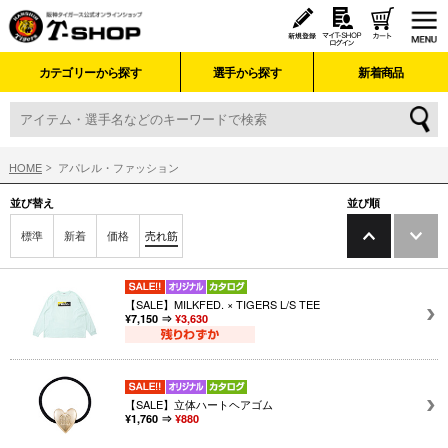
カテゴリーから探す
選手から探す
新着商品
HOME
アパレル・ファッション
並び替え
並び順
標準
新着
価格
売れ筋
【SALE】MILKFED. × TIGERS L/S TEE
¥7,150 ⇒
¥3,630
【SALE】立体ハートヘアゴム
¥1,760 ⇒
¥880