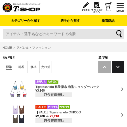
カテゴリーから探す
選手から探す
新着商品
HOME
アパレル・ファッション
並び替え
並び順
標準
新着
価格
売れ筋
Tigers×anello 軽量撥水 縦型ショルダーバッグ
¥3,960
【SALE】Tigers×anello CHICCO
¥2,200 ⇒
¥1,210