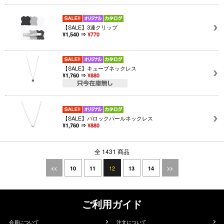
【SALE】3連クリップ
¥1,540 ⇒
¥770
【SALE】キューブネックレス
¥1,760 ⇒
¥880
【SALE】バロックパールネックレス
¥1,760 ⇒
¥880
全 1431 商品
12
<<
10
11
13
14
>>
ご利用ガイド
会員について
注文について