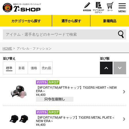
カテゴリーから探す
選手から探す
新着商品
HOME
アパレル・ファッション
並び替え
並び順
標準
新着
価格
売れ筋
【9FORTY(TM)AFTRキャップ】TIGERS HEART＜NEW
ERA＞
¥4,400
【9FORTY(TM)AFキャップ】TIGERS METAL PLATE＜
NEW ERA＞
¥4,400