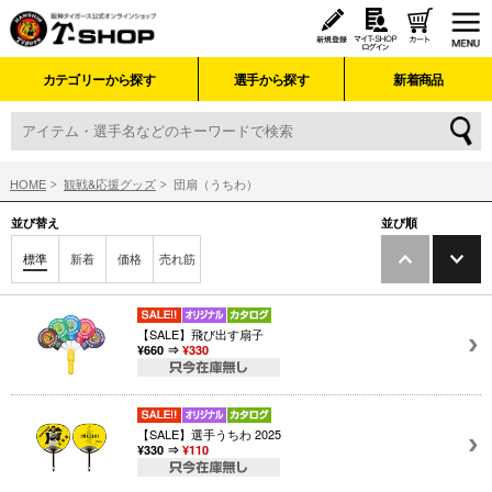
カテゴリーから探す
選手から探す
新着商品
HOME
観戦&応援グッズ
団扇（うちわ）
並び替え
並び順
標準
新着
価格
売れ筋
【SALE】飛び出す扇子
¥660 ⇒
¥330
【SALE】選手うちわ 2025
¥330 ⇒
¥110