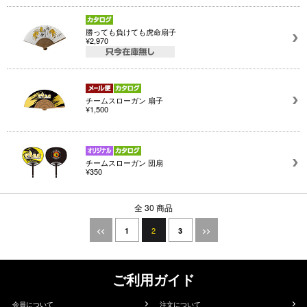
勝っても負けても虎命扇子
¥2,970
チームスローガン 扇子
¥1,500
チームスローガン 団扇
¥350
全 30 商品
2
<<
1
3
>>
ご利用ガイド
会員について
注文について