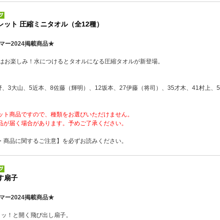
レット 圧縮ミニタオル（全12種）
マー2024掲載商品★
かはお楽しみ！水につけるとタオルになる圧縮タオルが新登場。
野、3大山、5近本、8佐藤（輝明）、12坂本、27伊藤（将司）、35才木、41村上、5
ット商品ですので、種類をお選びいただけません。
品が届く場合があります。予めご了承ください。
・商品に関するご注意】を必ずお読みください。
す扇子
マー2024掲載商品★
ャッ！と開く飛び出し扇子。