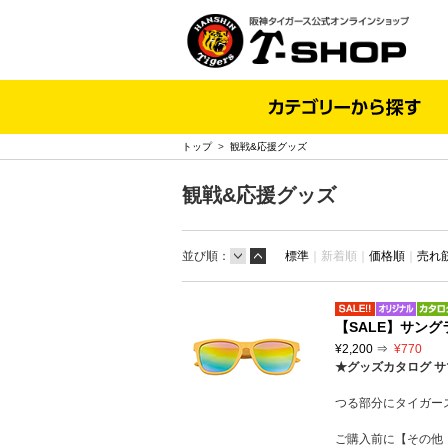
トップ
>
観戦&応援グッズ
観戦&応援グッズ
並び順：
標準
｜
新着順｜
価格順
｜
売れ
【SALE】サン
¥2,200 ⇒
¥770
★グッズカタログ サ
つる部分にタイガー
ご購入前に【その他