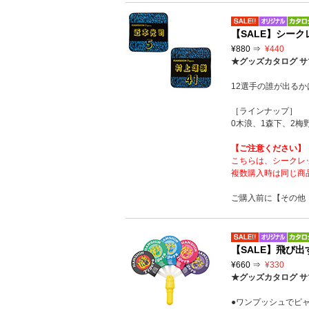
【SALE】シーク
¥880 ⇒
¥440
★グッズカタログ サ
12選手の誰が出る
［ラインナップ］
0木浪、1森下、2梅
【ご注意ください】
こちらは、シークレ
複数購入時は同じ商
ご購入前に【その他
【SALE】飛び出
¥660 ⇒
¥330
★グッズカタログ サ
●ワンプッシュでピ