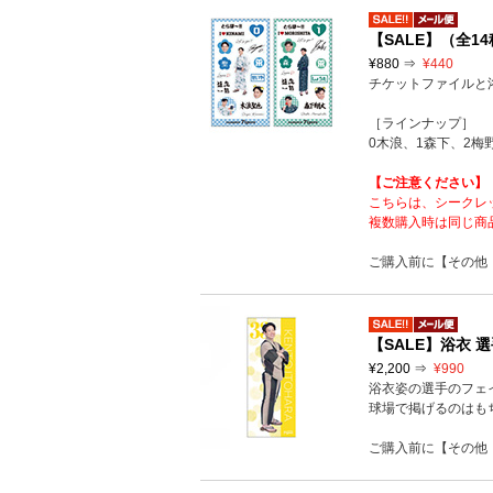
【SALE】（全
¥880 ⇒
¥440
チケットファイルと
［ラインナップ］
0木浪、1森下、2梅
【ご注意ください】
こちらは、シークレ
複数購入時は同じ商
ご購入前に【その他
【SALE】浴衣 
¥2,200 ⇒
¥990
浴衣姿の選手のフェ
球場で掲げるのはも
ご購入前に【その他