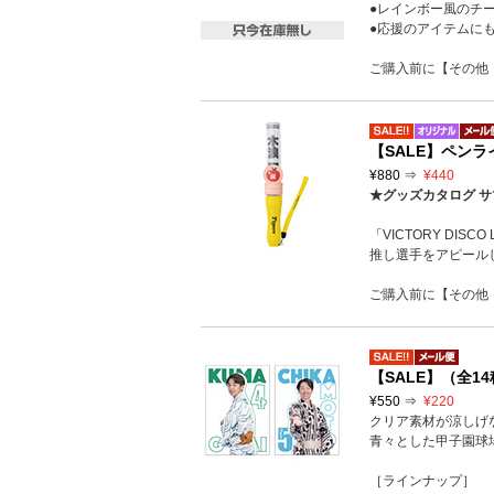
●レインボー風のチ
●応援のアイテムに
ご購入前に【その他
【SALE】ペン
¥880 ⇒
¥440
★グッズカタログ サ
「VICTORY DI
推し選手をアピールして
ご購入前に【その他
【SALE】（全
¥550 ⇒
¥220
クリア素材が涼しげ
青々とした甲子園球
［ラインナップ］