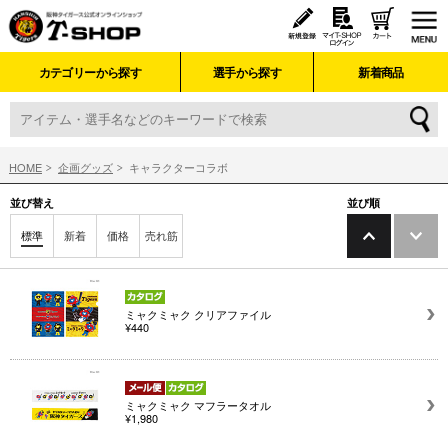
カテゴリーから探す
選手から探す
新着商品
HOME
企画グッズ
キャラクターコラボ
並び替え
並び順
標準
新着
価格
売れ筋
ミャクミャク クリアファイル
¥440
ミャクミャク マフラータオル
¥1,980