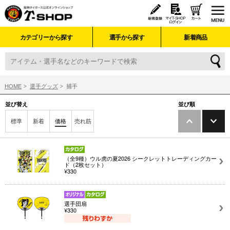
カテゴリーから探す
選手から探す
新着商品
HOME
選手グッズ
捕手
並び替え
並び順
標準
新着
価格
売れ筋
（全9種）ウル虎の夏2026 シークレットトレーディングカー
ド（2枚セット）
¥330
選手団扇
¥330