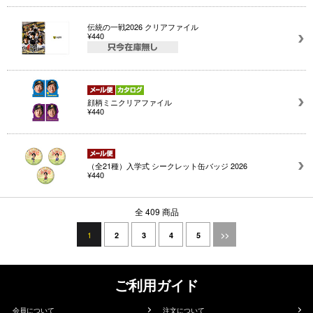
伝統の一戦2026 クリアファイル
¥440
顔柄ミニクリアファイル
¥440
（全21種）入学式 シークレット缶バッジ 2026
¥440
全 409 商品
1
2
3
4
5
>>
ご利用ガイド
会員について
注文について