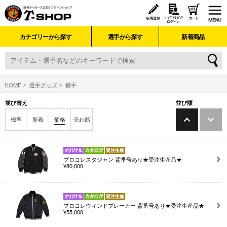
カテゴリーから探す
選手から探す
新着商品
HOME
選手グッズ
捕手
並び替え
並び順
標準
新着
価格
売れ筋
プロコレスタジャン 背番号あり★受注生産品★
¥80,000
プロコレウィンドブレーカー 背番号あり★受注生産品★
¥55,000