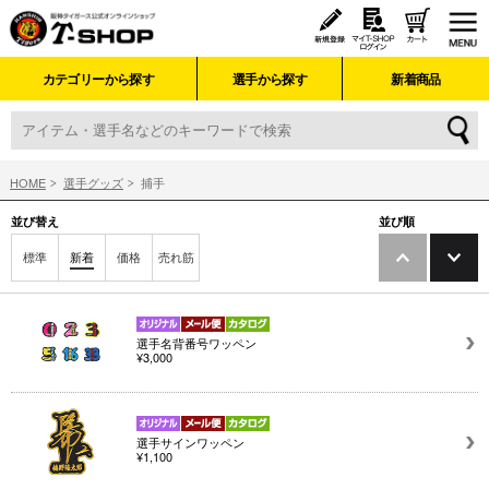
カテゴリーから探す
選手から探す
新着商品
HOME
選手グッズ
捕手
並び替え
並び順
標準
新着
価格
売れ筋
選手名背番号ワッペン
¥3,000
選手サインワッペン
¥1,100