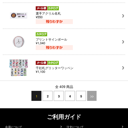
選手アクリル名札
¥550
プリントサインボール
¥1,040
千社札グリッターワッペン
¥1,100
全 409 商品
1
2
3
4
5
>>
ご利用ガイド
会員について
注文について