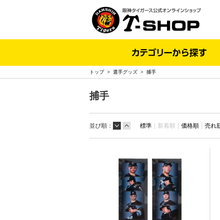
トップ
>
選手グッズ
>
捕手
捕手
並び順：
標準
｜
新着順｜
価格順
｜
売れ