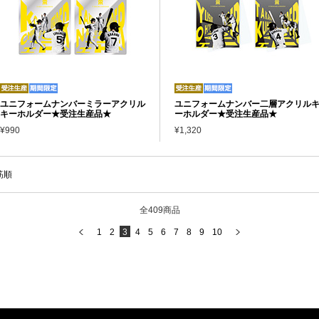
ユニフォームナンバーミラーアクリル
ユニフォームナンバー二層アクリル
キーホルダー★受注生産品★
ーホルダー★受注生産品★
¥990
¥1,320
筋順
全409商品
1
2
3
4
5
6
7
8
9
10