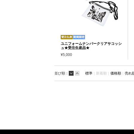
ユニフォームナンバークリアサコッシ
ュ★受注生産品★
¥5,000
並び順：
標準
｜
新着順｜
価格順
｜
売れ