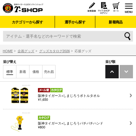
カテゴリーから探す
選手から探す
新着商品
HOME
企画グッズ
グッズカタログ2026
応援グッズ
並び替え
並び順
標準
新着
価格
売れ筋
阪神タイガース×しまじろうボトルタオル
¥1,650
阪神タイガース×しまじろうパチパチハンド
¥800