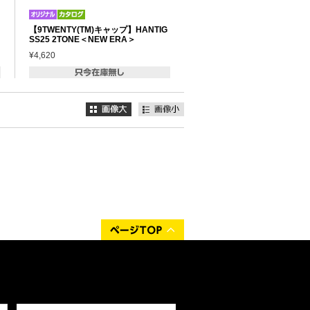
【9TWENTY(TM)キャップ】HANTIG
SS25 2TONE＜NEW ERA＞
¥4,620