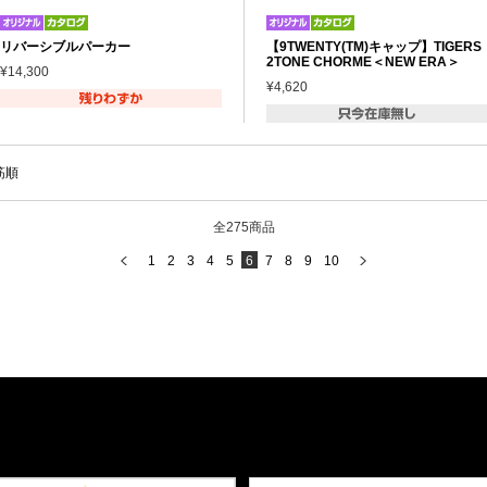
リバーシブルパーカー
【9TWENTY(TM)キャップ】TIGERS
2TONE CHORME＜NEW ERA＞
¥14,300
¥4,620
筋順
全275商品
1
2
3
4
5
6
7
8
9
10