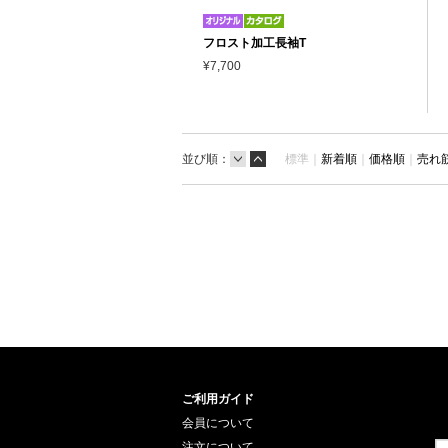
フロスト加工長袖T
¥7,700
並び順：
標準｜
新着順
｜
価格順
｜
売れ
ご利用ガイド
会員について
注文について