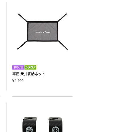
車用 天井収納ネット
¥4,400