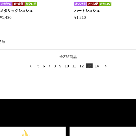
メタリックシュシュ
ハートシュシュ
¥1,430
¥1,210
筋順
全275商品
5
6
7
8
9
10
11
12
13
14