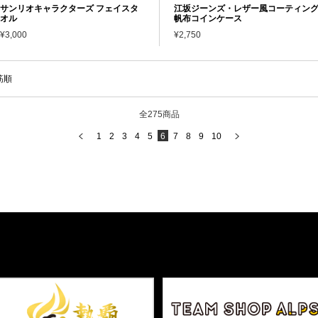
サンリオキャラクターズ フェイスタ
江坂ジーンズ・レザー風コーティン
オル
帆布コインケース
¥3,000
¥2,750
筋順
全275商品
1
2
3
4
5
6
7
8
9
10