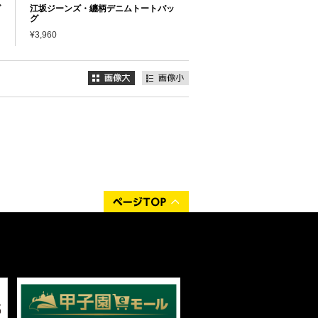
グ
江坂ジーンズ・纏柄デニムトートバッ
グ
¥3,960