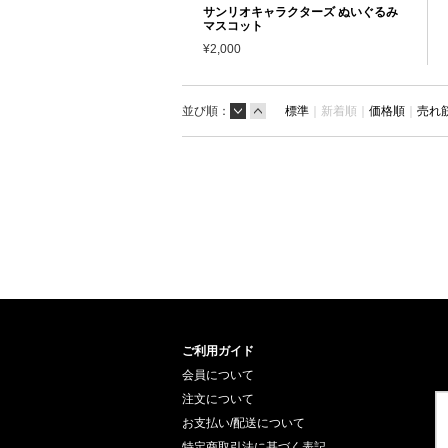
サンリオキャラクターズ ぬいぐるみ
マスコット
¥2,000
並び順：
標準
｜
新着順｜
価格順
｜
売れ
ご利用ガイド
会員について
注文について
お支払い/配送について
特定商取引法に基づく表記