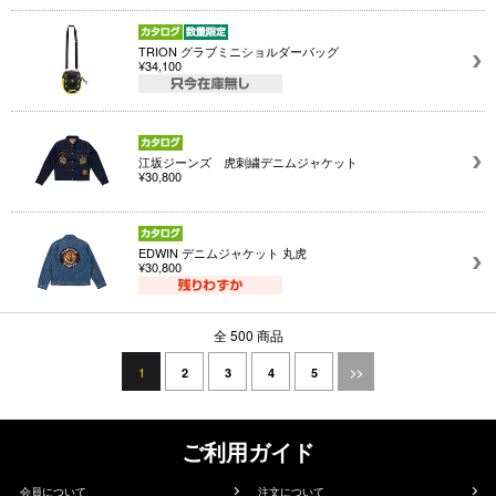
TRION グラブミニショルダーバッグ
¥34,100
江坂ジーンズ 虎刺繍デニムジャケット
¥30,800
EDWIN デニムジャケット 丸虎
¥30,800
全 500 商品
1
2
3
4
5
>>
ご利用ガイド
会員について
注文について