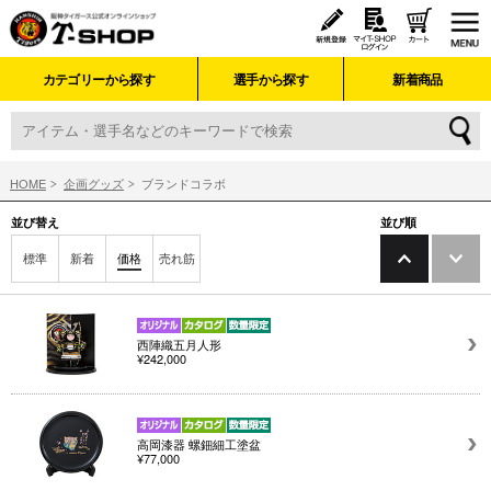
カテゴリーから探す
選手から探す
新着商品
HOME
企画グッズ
ブランドコラボ
並び替え
並び順
標準
新着
価格
売れ筋
西陣織五月人形
¥242,000
高岡漆器 螺鈿細工塗盆
¥77,000