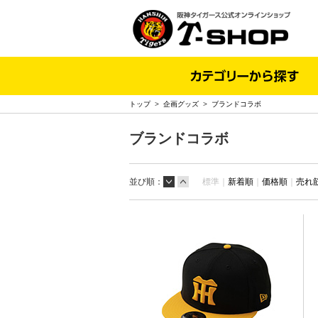
トップ
>
企画グッズ
>
ブランドコラボ
ブランドコラボ
並び順：
標準｜
新着順
｜
価格順
｜
売れ