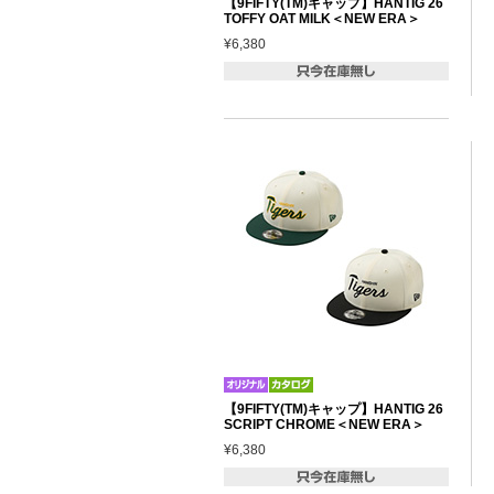
【9FIFTY(TM)キャップ】HANTIG 26
TOFFY OAT MILK＜NEW ERA＞
¥6,380
【9FIFTY(TM)キャップ】HANTIG 26
SCRIPT CHROME＜NEW ERA＞
¥6,380