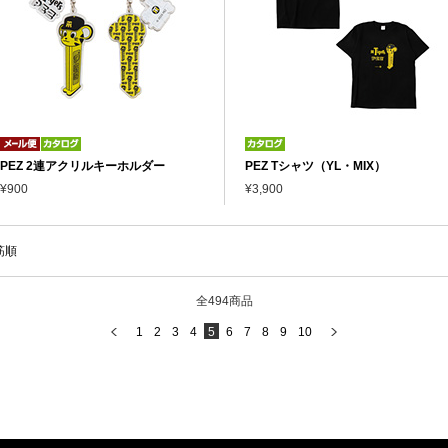
PEZ 2連アクリルキーホルダー
PEZ Tシャツ（YL・MIX）
¥900
¥3,900
筋順
全494商品
1
2
3
4
5
6
7
8
9
10