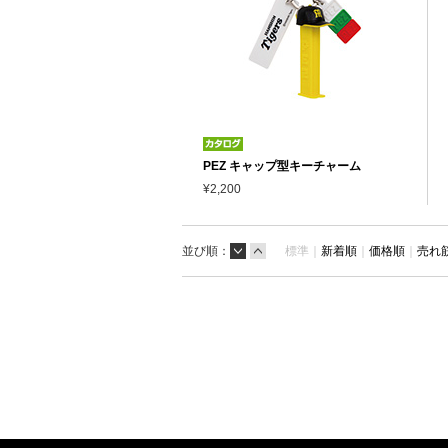
PEZ キャップ型キーチャーム
¥2,200
並び順：
標準｜
新着順
｜
価格順
｜
売れ