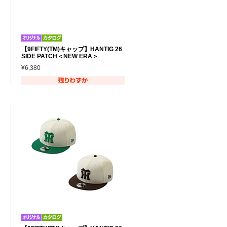
【9FIFTY(TM)キャップ】HANTIG 26
SIDE PATCH＜NEW ERA＞
¥6,380