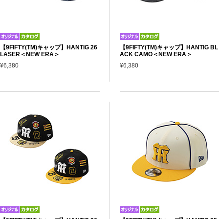
【9FIFTY(TM)キャップ】HANTIG 26
【9FIFTY(TM)キャップ】HANTIG BL
LASER＜NEW ERA＞
ACK CAMO＜NEW ERA＞
¥6,380
¥6,380