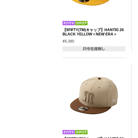
【9FIFTY(TM)キャップ】HANTIG 26
BLACK YELLOW＜NEW ERA＞
¥6,380